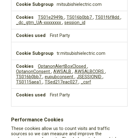
mitsubishielectric.com
TS01e2949b
,
TS016b0bb7
,
TS01f6f8dd
,
_dc_gtm_UA-xxxxxxxx
,
session_id
First Party
tr.mitsubishielectric.com
OptanonAlertBoxClosed
,
OptanonConsent
,
AWSALB
,
AWSALBCORS
,
TS016b0bb7
,
eupubconsent
,
JSESSIONID
,
TS0115aea1
,
TSed217eac027
,
_csrf
First Party
Performance Cookies
These cookies allow us to count visits and traffic
sources so we can measure and improve the