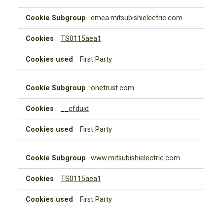
Strictly
emea.mitsubishielectric.com
Necessary
Cookies
TS0115aea1
First Party
onetrust.com
__cfduid
First Party
www.mitsubishielectric.com
TS0115aea1
First Party