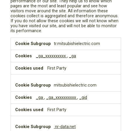
performance of our site. They help us to know which
pages are the most and least popular and see how
visitors move around the site. All information these
cookies collect is aggregated and therefore anonymous.
If you do not allow these cookies we will not know when
you have visited our site, and will not be able to monitor
its performance.
Performance
tr.mitsubishielectric.com
Cookies
_ga_xxxxxxxxxx
,
_ga
First Party
mitsubishielectric.com
_ga
,
_ga_xxxxxxxxxx
,
_gid
First Party
nr-data.net