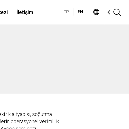
ezi
İletişim
TR
EN
ektrik altyapısı, soğutma
erin operasyonel verimlilik
 Ayrıca sera gazı