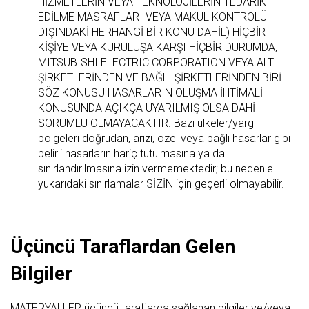
HİZMETLERİN VEYA TEKNOLOJİLERİN TEDARİK
EDİLME MASRAFLARI VEYA MAKUL KONTROLÜ
DIŞINDAKİ HERHANGİ BİR KONU DAHİL) HİÇBİR
KİŞİYE VEYA KURULUŞA KARŞI HİÇBİR DURUMDA,
MITSUBISHI ELECTRIC CORPORATION VEYA ALT
ŞİRKETLERİNDEN VE BAĞLI ŞİRKETLERİNDEN BİRİ
SÖZ KONUSU HASARLARIN OLUŞMA İHTİMALİ
KONUSUNDA AÇIKÇA UYARILMIŞ OLSA DAHİ
SORUMLU OLMAYACAKTIR. Bazı ülkeler/yargı
bölgeleri doğrudan, arızi, özel veya bağlı hasarlar gibi
belirli hasarların hariç tutulmasına ya da
sınırlandırılmasına izin vermemektedir; bu nedenle
yukarıdaki sınırlamalar SİZİN için geçerli olmayabilir.
Üçüncü Taraflardan Gelen
Bilgiler
MATERYALLER üçüncü taraflarca sağlanan bilgiler ve/veya