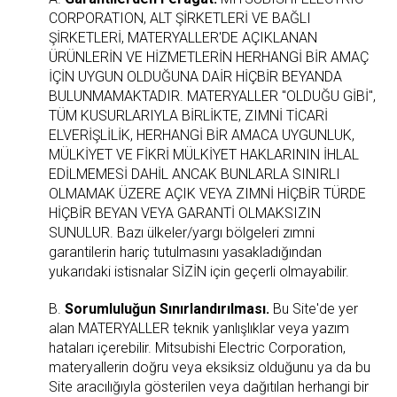
CORPORATION, ALT ŞİRKETLERİ VE BAĞLI
ŞİRKETLERİ, MATERYALLER'DE AÇIKLANAN
ÜRÜNLERİN VE HİZMETLERİN HERHANGİ BİR AMAÇ
İÇİN UYGUN OLDUĞUNA DAİR HİÇBİR BEYANDA
BULUNMAMAKTADIR. MATERYALLER "OLDUĞU GİBİ",
TÜM KUSURLARIYLA BİRLİKTE, ZIMNİ TİCARİ
ELVERİŞLİLİK, HERHANGİ BİR AMACA UYGUNLUK,
MÜLKİYET VE FİKRİ MÜLKİYET HAKLARININ İHLAL
EDİLMEMESİ DAHİL ANCAK BUNLARLA SINIRLI
OLMAMAK ÜZERE AÇIK VEYA ZIMNİ HİÇBİR TÜRDE
HİÇBİR BEYAN VEYA GARANTİ OLMAKSIZIN
SUNULUR. Bazı ülkeler/yargı bölgeleri zımni
garantilerin hariç tutulmasını yasakladığından
yukarıdaki istisnalar SİZİN için geçerli olmayabilir.
B.
Sorumluluğun Sınırlandırılması.
Bu Site'de yer
alan MATERYALLER teknik yanlışlıklar veya yazım
hataları içerebilir. Mitsubishi Electric Corporation,
materyallerin doğru veya eksiksiz olduğunu ya da bu
Site aracılığıyla gösterilen veya dağıtılan herhangi bir