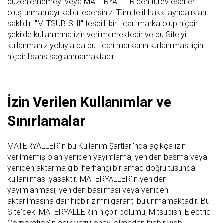
düzenlememeyi veya MATERYALLER'den türev eserler
oluşturmamayı kabul edersiniz. Tüm telif hakkı ayrıcalıkları
saklıdır. "MITSUBISHI" tescilli bir ticari marka olup hiçbir
şekilde kullanımına izin verilmemektedir ve bu Site'yi
kullanmanız yoluyla da bu ticari markanın kullanılması için
hiçbir lisans sağlanmamaktadır.
İzin Verilen Kullanımlar ve
Sınırlamalar
MATERYALLER'in bu Kullanım Şartları'nda açıkça izin
verilmemiş olan yeniden yayımlama, yeniden basma veya
yeniden aktarma gibi herhangi bir amaç doğrultusunda
kullanılması yasaktır. MATERYALLER'in yeniden
yayımlanması, yeniden basılması veya yeniden
aktarılmasına dair hiçbir zımni garanti bulunmamaktadır. Bu
Site'deki MATERYALLER'in hiçbir bölümü, Mitsubishi Electric
Corporation'ın açık yazılı onayı olmadan hiçbir web