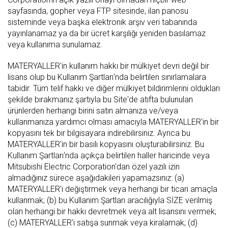
sayfasında, gopher veya FTP sitesinde, ilan panosu
sisteminde veya başka elektronik arşiv veri tabanında
yayınlanamaz ya da bir ücret karşılığı yeniden basılamaz
veya kullanıma sunulamaz.
MATERYALLER'in kullanım hakkı bir mülkiyet devri değil bir
lisans olup bu Kullanım Şartları'nda belirtilen sınırlamalara
tabidir. Tüm telif hakkı ve diğer mülkiyet bildirimlerini oldukları
şekilde bırakmanız şartıyla bu Site'de atıfta bulunulan
ürünlerden herhangi birini satın almanıza ve/veya
kullanmanıza yardımcı olması amacıyla MATERYALLER'in bir
kopyasını tek bir bilgisayara indirebilirsiniz. Ayrıca bu
MATERYALLER'in bir basılı kopyasını oluşturabilirsiniz. Bu
Kullanım Şartları'nda açıkça belirtilen haller haricinde veya
Mitsubishi Electric Corporation'dan özel yazılı izin
almadığınız sürece aşağıdakileri yapamazsınız: (a)
MATERYALLER'i değiştirmek veya herhangi bir ticari amaçla
kullanmak; (b) bu Kullanım Şartları aracılığıyla SİZE verilmiş
olan herhangi bir hakkı devretmek veya alt lisansını vermek;
(c) MATERYALLER'i satışa sunmak veya kiralamak; (d)