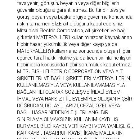
tavsiyenin, görüşün, beyanın veya diğer bilgilerin
güvenilir olduğunu garanti etmez. Bu tür bir tavsiye,
görüş, beyan veya başka bilgiye güvenme konusunda
riskin tamamen SİZE ait olduğunu kabul edersiniz.
Mitsubishi Electric Corporation, alt şirketleri ve bağlı
şirketleri MATERYALLER'i kullanımınızdan kaynaklanan
hiçbir hasar, yükümlülük veya diğer kayıp ya da
MATERYALLER'i kullanmanız sonucunda oluşan hiçbir
üçüncü taraf hakkı ihlaline ya da ticari sır ihlaline ilişkin
hiçbir iddia konusunda hiçbir sorumluluk kabul etmez.
MITSUBISHI ELECTRIC CORPORATION VEYA ALT
ŞİRKETLERİ VE BAĞLI ŞİRKETLERİ MATERYALLER'İN
KULLANILMASIYLA VEYA KULLANILAMAMASIYLA
BAĞLANTILI OLARAK SÖZLEŞME İHLALİ EYLEMİ,
İHMAL VEYA HAKSIZ FİİL EYLEMİYLE OLUŞAN HİÇBİR
DOĞRUDAN, DOLAYLI, ARIZİ, CEZAİ, ÖZEL VEYA
BAĞLI HASAR NEDENİYLE (HERHANGİ BİR
SINIRLAMA OLMAKSIZIN KULLANIM KAYBI, İŞ
DURMASI, BİLGİ KAYBI, VERİ KAYBI VEYA YANLIŞLIĞI,
KAR KAYBI, TASARRUF KAYBI, İKAME MALLARIN,