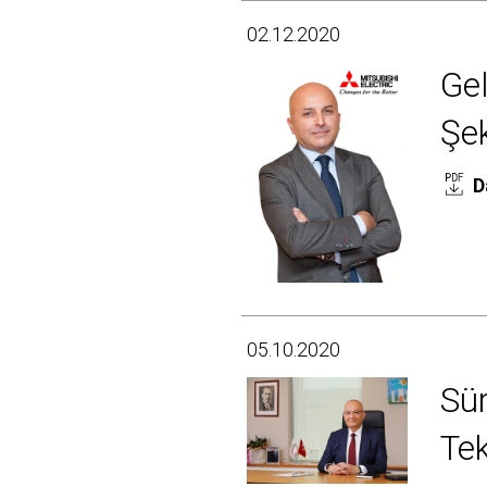
02.12.2020
Gel
Şek
D
05.10.2020
Sür
Tek