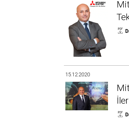
Mit
Tek
D
15.12.2020
Mit
İle
D