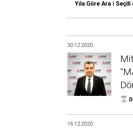
Yıla Göre Ara | Seçili
30.12.2020
Mit
“MA
Dö
D
16.12.2020