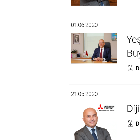
01.06.2020
Yeş
Bü
D
21.05.2020
Dij
D