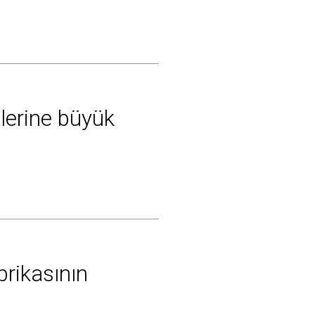
ilerine büyük
brikasının