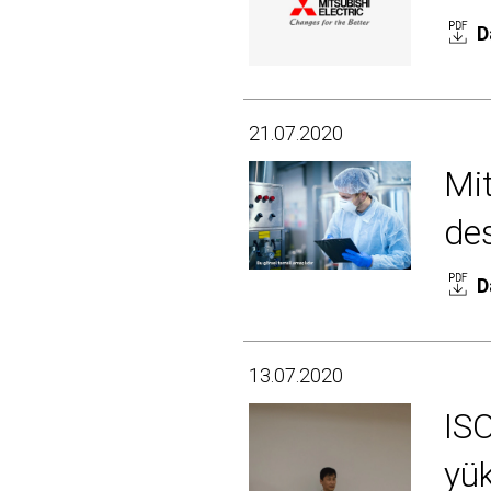
D
21.07.2020
Mit
de
D
13.07.2020
ISO
yük